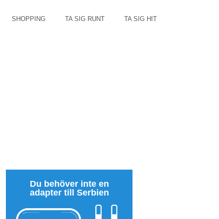
SHOPPING
TA SIG RUNT
TA SIG HIT
Du behöver inte en
adapter till Serbien