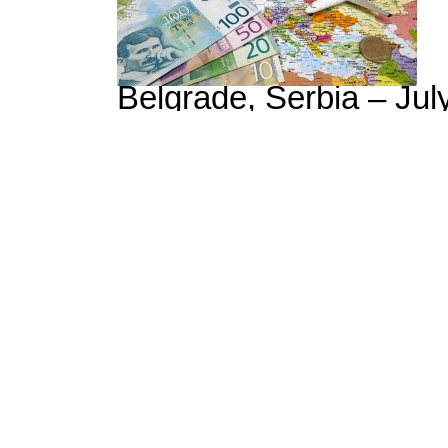
Belgrade, Serbia – Jul
Made Of A World Map